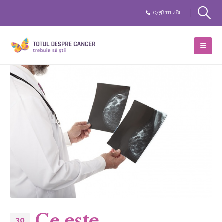
0758.111.481
Ce este
30