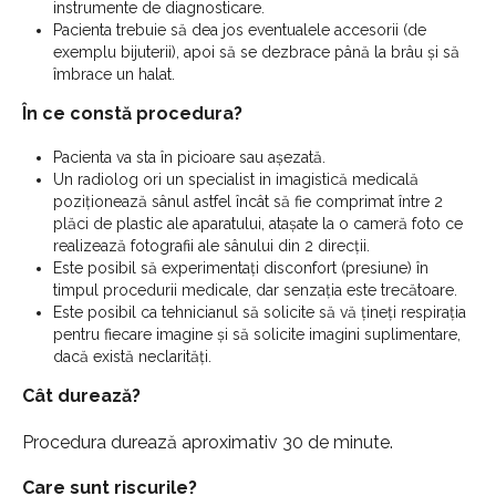
instrumente de diagnosticare.
Pacienta trebuie să dea jos eventualele accesorii (de
exemplu bijuterii), apoi să se dezbrace până la brâu și să
îmbrace un halat.
În ce constă procedura?
Pacienta va sta în picioare sau așezată.
Un radiolog ori un specialist in imagistică medicală
poziționează sânul astfel încât să fie comprimat între 2
plăci de plastic ale aparatului, atașate la o cameră foto ce
realizează fotografii ale sânului din 2 direcții.
Este posibil să experimentați disconfort (presiune) în
timpul procedurii medicale, dar senzația este trecătoare.
Este posibil ca tehnicianul să solicite să vă țineți respirația
pentru fiecare imagine și să solicite imagini suplimentare,
dacă există neclarități.
Cât durează?
Procedura durează aproximativ 30 de minute.
Care sunt riscurile?