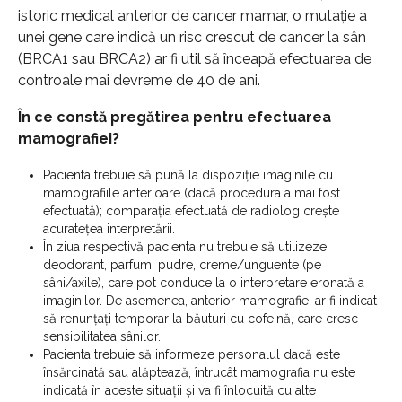
istoric medical anterior de cancer mamar, o mutație a
unei gene care indică un risc crescut de cancer la sân
(BRCA1 sau BRCA2) ar fi util să înceapă efectuarea de
controale mai devreme de 40 de ani.
În ce constă pregătirea pentru efectuarea
mamografiei?
Pacienta trebuie să pună la dispoziție imaginile cu
mamografiile anterioare (dacă procedura a mai fost
efectuată); comparația efectuată de radiolog crește
acuratețea interpretării.
În ziua respectivă pacienta nu trebuie să utilizeze
deodorant, parfum, pudre, creme/unguente (pe
sâni/axile), care pot conduce la o interpretare eronată a
imaginilor. De asemenea, anterior mamografiei ar fi indicat
să renunțați temporar la băuturi cu cofeină, care cresc
sensibilitatea sânilor.
Pacienta trebuie să informeze personalul dacă este
însărcinată sau alăptează, întrucât mamografia nu este
indicată în aceste situații și va fi înlocuită cu alte