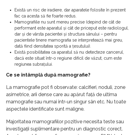
Există un risc de iradiere, dar aparatele folosite în prezent
fac ca acesta să fie foarte redus.
Mamografiile nu sunt mereu precise (depind de cât de
performant este aparatul și cât de priceput este radiologul,
dar și de vârsta pacientei și structura sânului – pentru
pacientele tinere mamografia se interpretează mai greu,
dată fiind densitatea sporită a țesutului).
Există posibilitatea ca aparatul să nu detecteze cancerul,
dacă este situat într-o regiune dificil de văzut, cum este
regiunea subrațului.
Ce se întâmplă după mamografie?
La mamografie pot fi observate: calcifieri, noduli, zone
asimetrice, arii dense care au apărut față de ultima
mamografie sau numai într-un singur sân etc. Nu toate
aspectele identificate sunt maligne.
Majoritatea mamografiilor pozitive necesita teste sau
investigații suplimentare pentru un diagnostic corect.