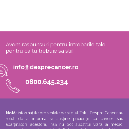
Avem raspunsuri pentru intrebarile tale,
pentru ca tu trebuie sa stii!
info@desprecancer.ro
0800.645.234
Notă:
informațiile prezentate pe site-ul Totul Despre Cancer au
rolul de a informa și susține pacienții cu cancer sau
aparținătorii acestora, însă nu pot substitui vizita la medic,