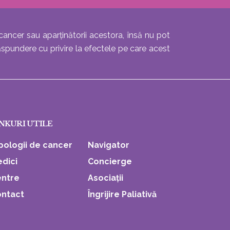
specialiștilor
 care să
De altfel,
viață, chiar și
Clinicii Mayo
prevenirea
atunci când
(Rochester,
este
cancer sau aparținătorii acestora, însă nu pot
alte aminitiri
Minnesota,
considerată
ăspundere cu privire la efectele pe care acest
din aceiași
SUA), care
cea mai
perioadă
vă pot ajuta
eficientă
sunt de mult
să vă
strategie pe
stinse. Am
decideți
termen lung
avut un
care ar fi
pentru
astfel de
cea mai
controlul
moment în
NKURI UTILE
potrivită
cancerului.
noiembrie,
formă de
Iată factorii
pologii de cancer
Navigator
2018, când
terapie
de risc pe
doctorul m-
dici
Concierge
adjuvantă
care ar
a chemat în
pentru
ntre
Asociații
trebui să-i
biroul său să
dumneavoa
ocolim
ntact
Îngrijire Paliativă
îmi spună căî
stră:
pentru a
am fost
Tratamente
preveni
diagnostica
utilizate ca