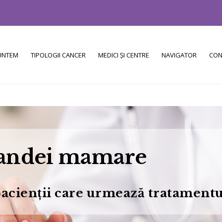
SUNTEM
TIPOLOGII CANCER
MEDICI ȘI CENTRE
NAVIGATOR
CON
landei mamare
 pacienții care urmează tratamentu