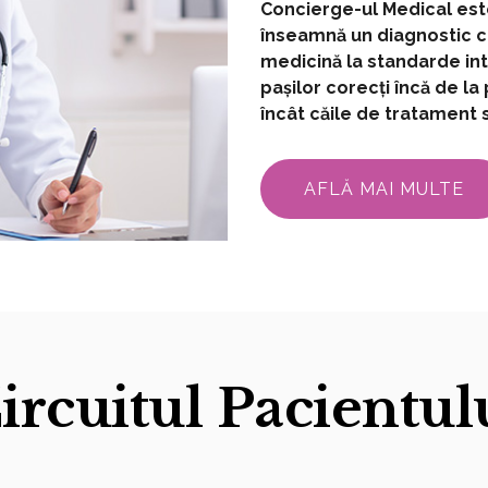
Concierge-ul Medical este
înseamnă un diagnostic co
medicină la standarde int
pașilor corecți încă de la
încât căile de tratament s
AFLĂ MAI MULTE
ircuitul Pacientul