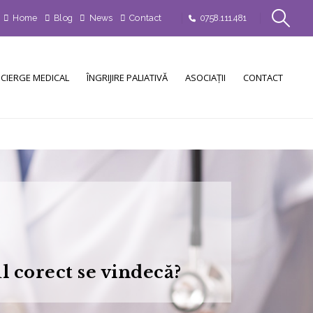
Home
Blog
News
Contact
0758.111.481
CIERGE MEDICAL
ÎNGRIJIRE PALIATIVĂ
ASOCIAȚII
CONTACT
l corect se vindecă?