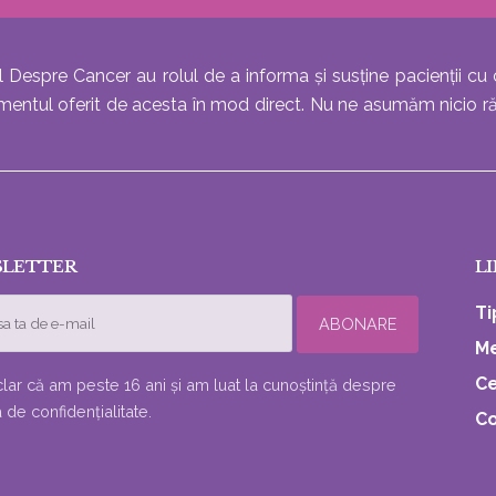
există dovezi concludente
lege...
l Despre Cancer au rolul de a informa și susține pacienții cu 
atamentul oferit de acesta în mod direct. Nu ne asumăm nicio r
LETTER
LI
Ti
Me
Ce
lar că am peste 16 ani și am luat la cunoștință despre
a de confidențialitate.
Co