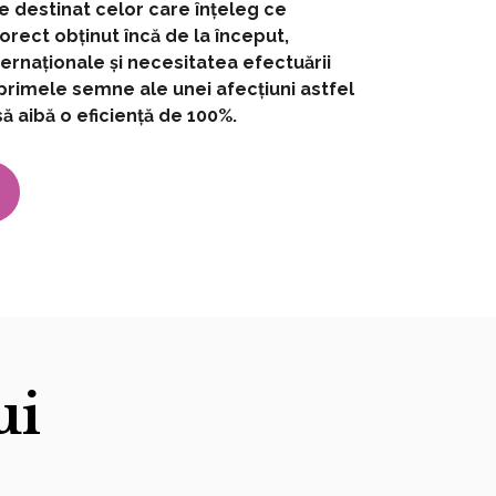
 destinat celor care înțeleg ce
rect obținut încă de la început,
ernaționale și necesitatea efectuării
 primele semne ale unei afecțiuni astfel
ă aibă o eficiență de 100%.
ui