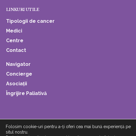
LINKURI UTILE
Tipologii de cancer
Medici
Centre
Contact
Navigator
Concierge
Asociații
Îngrijire Paliativă
Folosim cookie-uri pentru a-ți oferi cea mai bună experiență pe
situl nostru.
© Copyright 2019. All Rights Reserved. Powered by
Emiral
.