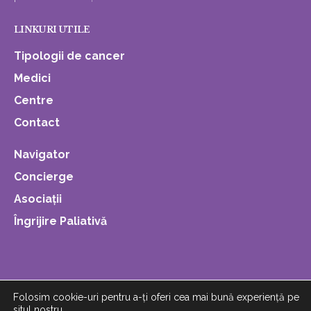
LINKURI UTILE
Tipologii de cancer
Medici
Centre
Contact
Navigator
Concierge
Asociații
Îngrijire Paliativă
Folosim cookie-uri pentru a-ți oferi cea mai bună experiență pe
situl nostru.