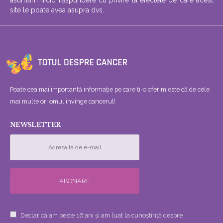
asumăm nicio răspundere cu privire la efectele pe care acest
site le poate avea asupra dvs.
Poate cea mai importantă informație pe care ți-o oferim este că de cele
mai multe ori omul învinge cancerul!
NEWSLETTER
Declar că am peste 16 ani și am luat la cunoștință despre