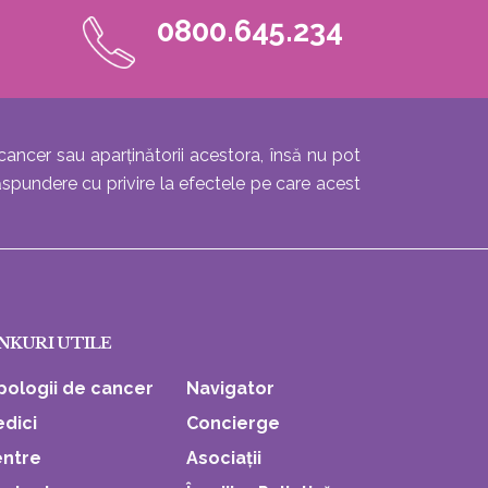
0800.645.234
cancer sau aparținătorii acestora, însă nu pot
ăspundere cu privire la efectele pe care acest
NKURI UTILE
pologii de cancer
Navigator
dici
Concierge
ntre
Asociații