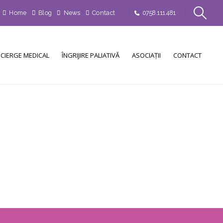
Home
Blog
News
Contact
0758.111.481
CIERGE MEDICAL
ÎNGRIJIRE PALIATIVĂ
ASOCIAȚII
CONTACT