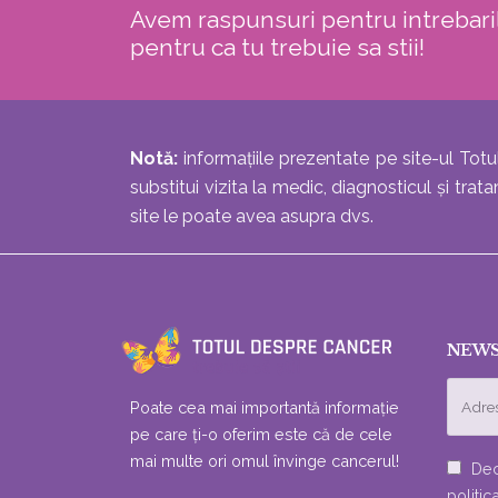
Avem raspunsuri pentru intrebaril
pentru ca tu trebuie sa stii!
Notă:
informațiile prezentate pe site-ul Totu
substitui vizita la medic, diagnosticul și tr
site le poate avea asupra dvs.
NEWS
Poate cea mai importantă informație
pe care ți-o oferim este că de cele
mai multe ori omul învinge cancerul!
Dec
politic