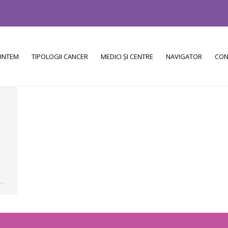
SUNTEM
TIPOLOGII CANCER
MEDICI ȘI CENTRE
NAVIGATOR
CON