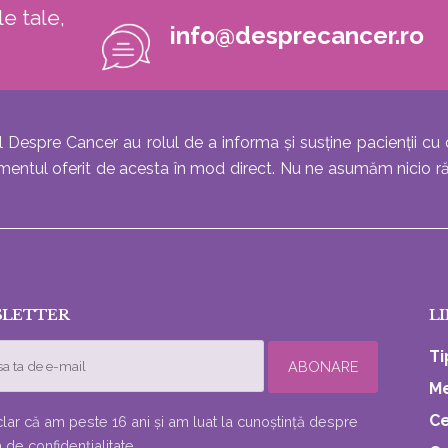
e tale,
info@desprecancer.ro
l Despre Cancer au rolul de a informa și susține pacienții cu 
atamentul oferit de acesta în mod direct. Nu ne asumăm nicio r
LETTER
LI
Ti
Me
Ce
lar că am peste 16 ani și am luat la cunoștință despre
a de confidențialitate.