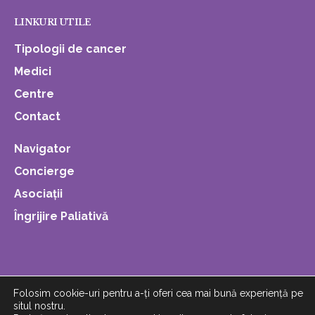
LINKURI UTILE
Tipologii de cancer
Medici
Centre
Contact
Navigator
Concierge
Asociații
Îngrijire Paliativă
Folosim cookie-uri pentru a-ți oferi cea mai bună experiență pe
situl nostru.
© Copyright 2019. All Rights Reserved. Powered by
Emiral
.