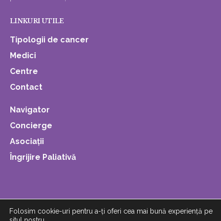
LINKURI UTILE
Tipologii de cancer
Medici
Centre
Contact
Navigator
Concierge
Asociații
Îngrijire Paliativă
Folosim cookie-uri pentru a-ți oferi cea mai bună experiență pe
situl nostru.