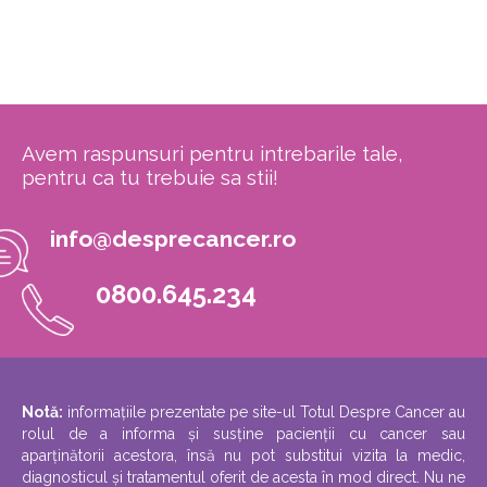
Avem raspunsuri pentru intrebarile tale,
pentru ca tu trebuie sa stii!
info@desprecancer.ro
0800.645.234
Notă:
informațiile prezentate pe site-ul Totul Despre Cancer au
rolul de a informa și susține pacienții cu cancer sau
aparținătorii acestora, însă nu pot substitui vizita la medic,
diagnosticul și tratamentul oferit de acesta în mod direct. Nu ne