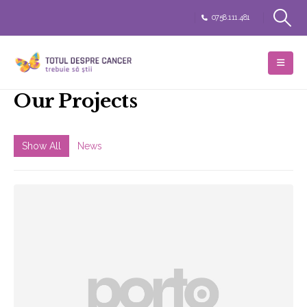
0758.111.481
Our
Projects
Show All
News