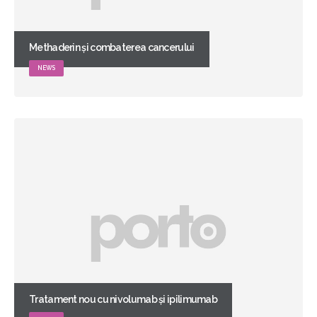
Methaderin și combaterea cancerului
NEWS
Tratament nou cu nivolumab și ipilimumab