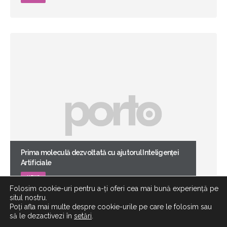
Prima moleculă dezvoltată cu ajutorul Inteligenței
Artificiale
NEWS
Folosim cookie-uri pentru a-ți oferi cea mai bună experiență pe
situl nostru.
Poți afla mai multe despre cookie-urile pe care le folosim sau
să le dezactivezi în
setări
.