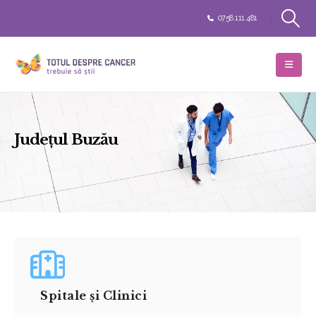
0758.111.481
Județul Buzău
Spitale și Clinici