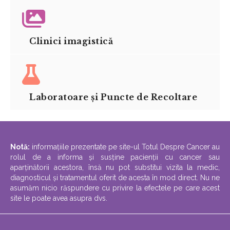
Clinici imagistică
Laboratoare și Puncte de Recoltare
Notă:
informațiile prezentate pe site-ul Totul Despre Cancer au
rolul de a informa și susține pacienții cu cancer sau
aparținătorii acestora, însă nu pot substitui vizita la medic,
diagnosticul și tratamentul oferit de acesta în mod direct. Nu ne
asumăm nicio răspundere cu privire la efectele pe care acest
site le poate avea asupra dvs.