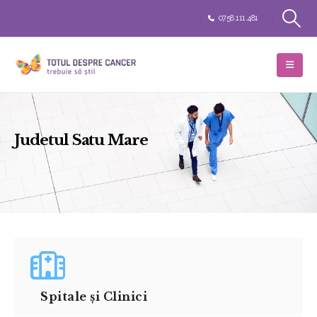
0758.111.481
Judetul Satu Mare
Spitale și Clinici