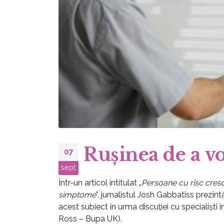
Rușinea de a v
07
sept.
Într-un articol intitulat „
Persoane cu risc cresc
simptome
”, jurnalistul Josh Gabbatiss prezi
acest subiect în urma discuției cu specialiști
Ross – Bupa UK).