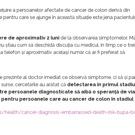
ețuire a persoanelor afectate de cancer de colon derivă din
e pentru care se ajunge în această situație este jena pacientul
ere de aproximativ 2 luni
de la observarea simptomelor. Ma
nu știau cum să deschidă discuția cu medicul, în timp ce o tr
a telefon și aproximativ același număr că ar fi preferat să
 prezinte al doctor imediat ce observă simptome, ci să și par
surse, cercetările au arătat că
detectarea în primul stadiu
re persoanele diagnosticate să aibă o speranță de via
pentru persoanele care au cancer de colon în stadiul 
s/health/cancer-diagnosis-embarrassed-death-risk-bupa-b