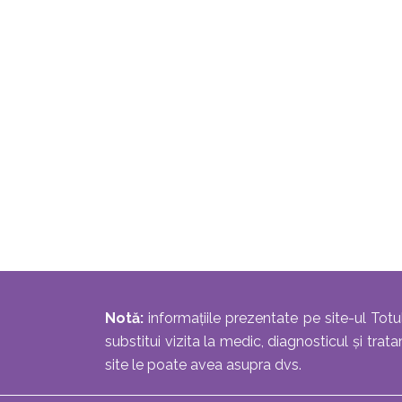
Notă:
informațiile prezentate pe site-ul Totu
substitui vizita la medic, diagnosticul și tr
site le poate avea asupra dvs.