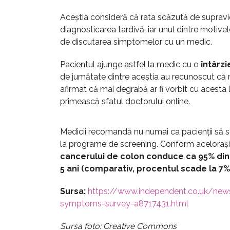
Aceștia consideră că rata scăzută de supravi
diagnosticarea tardivă, iar unul dintre motivel
de discutarea simptomelor cu un medic.
Pacientul ajunge astfel la medic cu o
întârzi
de jumătate dintre aceștia au recunoscut că 
afirmat că mai degrabă ar fi vorbit cu acesta l
primească sfatul doctorului online.
Medicii recomandă nu numai ca pacienții să se
la programe de screening. Conform acelorași 
cancerului de colon conduce ca 95% dint
5 ani
(comparativ, procentul scade la 7% 
Sursa:
https://www.independent.co.uk/new
symptoms-survey-a8717431.html
Sursa foto: Creative Commons