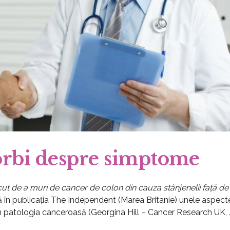
orbi despre simptome
ut de a muri de cancer de colon din cauza stânjenelii față de
ntă în publicația The Independent (Marea Britanie) unele aspect
 în patologia canceroasă (Georgina Hill – Cancer Research UK, 