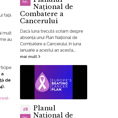
feb.
Național de
Combatere a
ui față
Cancerului
Dacă luna trecută scriam despre
i mult
absența unui Plan Național de
eime au
Combatere a Cancerului, în luna
ianuarie a acestui an acesta...
mai mult
ticipe
 a
ță de
4).
owel-
Planul
28
Național de
dec.