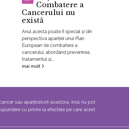
Combatere a
Cancerului nu
există
Anul acesta poate fi special și din
perspectiva apariției unui Plan
European de combatere a
cancerului, abordând prevenirea,
tratamentul și...
mai mult
cancer sau aparținătorii acestora, însă nu pot
ăspundere cu privire la efectele pe care acest