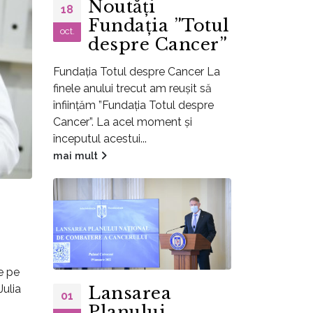
Noutăți
18
Fundația ”Totul
oct.
despre Cancer”
Fundația Totul despre Cancer La
finele anului trecut am reușit să
înființăm ”Fundația Totul despre
Cancer”. La acel moment și
începutul acestui...
mai mult
e pe
Julia
Lansarea
01
Planului